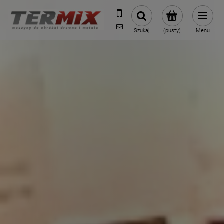
531-422-377
sklep@termixpily.pl
Szukaj
(pusty)
Menu