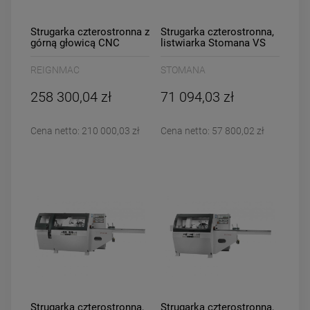
Strugarka czterostronna z
Strugarka czterostronna,
górną głowicą CNC
listwiarka Stomana VS
REIGNMAC RMM523U
20N1
REIGNMAC
STOMANA
258 300,04 zł
71 094,03 zł
Cena netto:
210 000,03 zł
Cena netto:
57 800,02 zł
Strugarka czterostronna,
Strugarka czterostronna,