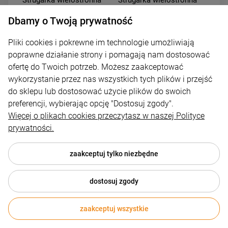
Strugarka wielostronna
Strugarka wielostronna
Jaroma DSRA FLOW 40
Jaroma DSRA FLOW 60
Dbamy o Twoją prywatność
brak
brak
Pliki cookies i pokrewne im technologie umożliwiają
77 490,05 zł
102 090,02 zł
poprawne działanie strony i pomagają nam dostosować
ofertę do Twoich potrzeb. Możesz zaakceptować
Cena netto:
63 000,04 zł
Cena netto:
83 000,02 zł
wykorzystanie przez nas wszystkich tych plików i przejść
do sklepu lub dostosować użycie plików do swoich
preferencji, wybierając opcję "Dostosuj zgody".
Więcej o plikach cookies przeczytasz w naszej Polityce
prywatności.
zaakceptuj tylko niezbędne
dostosuj zgody
Newsletter
zaakceptuj wszystkie
Podaj swój adres e-mail, jeżeli chcesz