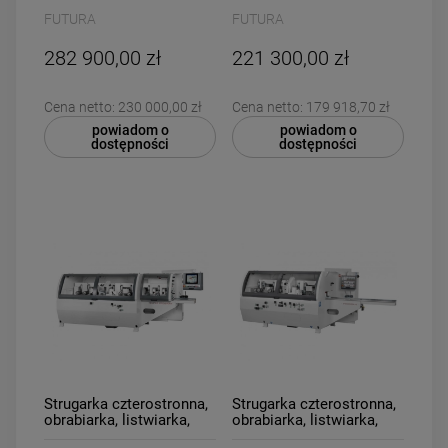
głowicowa Futura
głowicowa Futura P.MAX
FUTURA
FUTURA
PROGRAM
4+2 Dolna+Uniwersalna
4+UNIWERSALNA
282 900,00 zł
221 300,00 zł
Cena netto:
230 000,00 zł
Cena netto:
179 918,70 zł
powiadom o
powiadom o
dostępności
dostępności
Strugarka czterostronna,
Strugarka czterostronna,
obrabiarka, listwiarka,
obrabiarka, listwiarka,
grubościówka, 6
grubościówka, 7