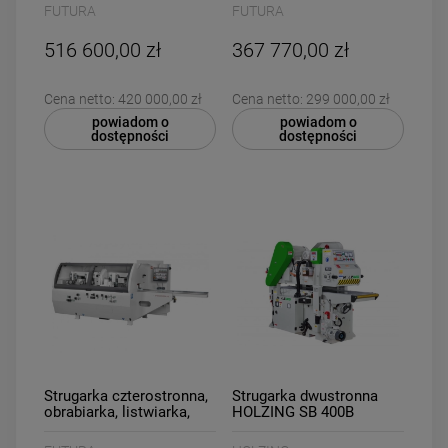
głowicowa Futura SUPER
głowicowa Futura
FUTURA
FUTURA
PROGRAM 4+2 GÓRNA+2
PROGRAM 4+2 GÓRNA+2
DOLNA
DOLNA+UNIWERSALNA
516 600,00 zł
367 770,00 zł
Cena netto:
420 000,00 zł
Cena netto:
299 000,00 zł
powiadom o
powiadom o
dostępności
dostępności
Strugarka czterostronna,
Strugarka dwustronna
obrabiarka, listwiarka,
HOLZING SB 400B
grubościówka, 8
głowicowa Futura