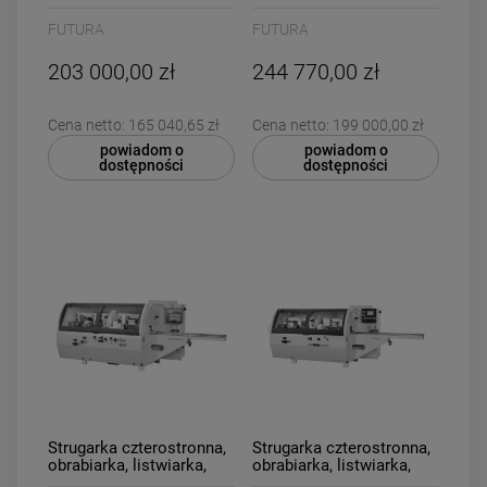
grubościówka, 5
grubościówka, 5
głowicowa Futura P.MAX
głowicowa Futura
FUTURA
FUTURA
4+Uniwersalna
PROGRAM 4+2 Dolna
203 000,00 zł
244 770,00 zł
Cena netto:
165 040,65 zł
Cena netto:
199 000,00 zł
powiadom o
powiadom o
dostępności
dostępności
Strugarka czterostronna,
Strugarka czterostronna,
obrabiarka, listwiarka,
obrabiarka, listwiarka,
grubościówka, 5
grubościówka, 6