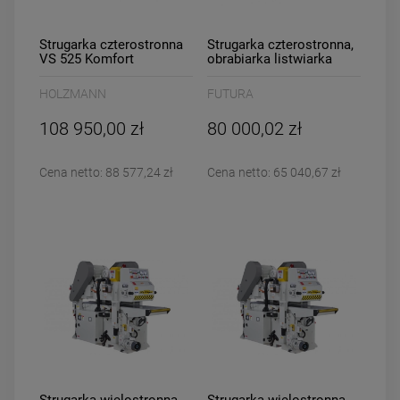
Strugarka czterostronna
Strugarka czterostronna,
VS 525 Komfort
obrabiarka listwiarka
grubościówka Futura
JUNIOR 4
HOLZMANN
FUTURA
108 950,00 zł
80 000,02 zł
Cena netto:
88 577,24 zł
Cena netto:
65 040,67 zł