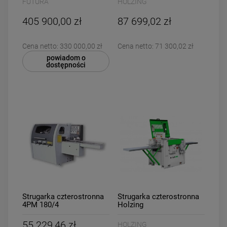
FUTURA
HOLZING
PROGRAM 4+2 GÓRNA+2
PRAWA+2 LEWA+2
405 900,00 zł
87 699,02 zł
DOLNA
Cena netto:
330 000,00 zł
Cena netto:
71 300,02 zł
powiadom o
dostępności
Strugarka czterostronna
Strugarka czterostronna
4PM 180/4
Holzing
Cube&amp;Profile 410
55 229,46 zł
HOLZING