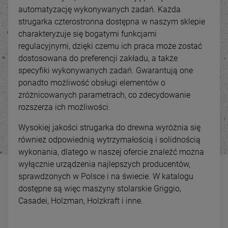
automatyzację wykonywanych zadań. Każda
strugarka czterostronna dostępna w naszym sklepie
charakteryzuje się bogatymi funkcjami
regulacyjnymi, dzięki czemu ich praca może zostać
dostosowana do preferencji zakładu, a także
specyfiki wykonywanych zadań. Gwarantują one
ponadto możliwość obsługi elementów o
zróżnicowanych parametrach, co zdecydowanie
rozszerza ich możliwości.
Wysokiej jakości strugarka do drewna wyróżnia się
również odpowiednią wytrzymałością i solidnością
-
21
%
wykonania, dlatego w naszej ofercie znaleźć można
wyłącznie urządzenia najlepszych producentów,
Odciąg do trocin wyciąg
wiórów TERMIX FM300S /
sprawdzonych w Polsce i na świecie. W katalogu
3880 400V
1 899,00 zł
dostępne są więc maszyny stolarskie Griggio,
Casadei, Holzman, Holzkraft i inne.
ena regularna:
2 400,00 zł
Najniższa cena:
2 400,00 zł