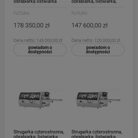
obrabiarka listwiarka
obrabiarka, listwiarka,
grubościówka 5
grubościówka, 4
głowicowa Futura P.ONE
głowicowa Futura P.MAX
FUTURA
FUTURA
4+Uniwersalna
4
178 350,00 zł
147 600,00 zł
Cena netto:
145 000,00 zł
Cena netto:
120 000,00 zł
powiadom o
powiadom o
dostępności
dostępności
Strugarka czterostronna,
Strugarka czterostronna,
obrabiarka, listwiarka,
obrabiarka, listwiarka,