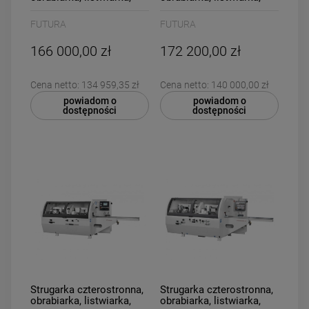
grubościówka, 5
grubościówka, 5
głowicowa Futura P.MAX
głowicowa Futura P.MAX
FUTURA
FUTURA
4+2 Dolna
4+2 Prawa
166 000,00 zł
172 200,00 zł
Cena netto:
134 959,35 zł
Cena netto:
140 000,00 zł
powiadom o
powiadom o
dostępności
dostępności
Strugarka czterostronna,
Strugarka czterostronna,
obrabiarka, listwiarka,
obrabiarka, listwiarka,