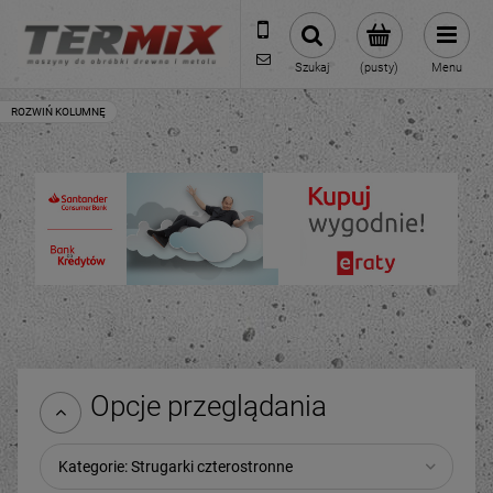
531-422-377
sklep@termixpily.pl
Szukaj
(pusty)
Menu
Opcje przeglądania
Kategorie: Strugarki czterostronne