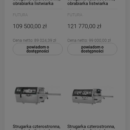
obrabiarka listwiarka
obrabiarka listwiarka
grubościówka 4
grubościówka 4
głowicowa Futura P.ONE
głowicowa Futura P.ONE
FUTURA
FUTURA
4
BASIC 4
109 500,00 zł
121 770,00 zł
Cena netto:
89 024,39 zł
Cena netto:
99 000,00 zł
powiadom o
powiadom o
dostępności
dostępności
Strugarka czterostronna,
Strugarka czterostronna,