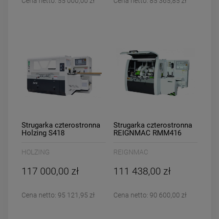
Cena netto:
55 000,00 zł
Cena netto:
85 365,85 zł
Strugarka czterostronna
Strugarka czterostronna
Holzing S418
REIGNMAC RMM416
HOLZING
REIGNMAC
117 000,00 zł
111 438,00 zł
Cena netto:
95 121,95 zł
Cena netto:
90 600,00 zł