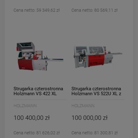
Cena netto:
59 349,62 zł
Cena netto:
80 569,11 zł
Strugarka czterostronna
Strugarka czterostronna
Holzmann VS 422 XL
Holzmann VS 522U XL z
5-tą głowicą uniwersalną
HOLZMANN
HOLZMANN
100 400,00 zł
100 000,00 zł
Cena netto:
81 626,02 zł
Cena netto:
81 300,81 zł