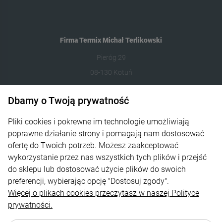
Firma Termix Michał Terlikowski
Pieróg 29
08-130 Kotuń
531-422-377
Dbamy o Twoją prywatność
sklep@termixpily.pl
Pliki cookies i pokrewne im technologie umożliwiają
poprawne działanie strony i pomagają nam dostosować
Informacje
ofertę do Twoich potrzeb. Możesz zaakceptować
wykorzystanie przez nas wszystkich tych plików i przejść
Płatność i dostawa
do sklepu lub dostosować użycie plików do swoich
Moje konto
preferencji, wybierając opcję "Dostosuj zgody".
Więcej o plikach cookies przeczytasz w naszej Polityce
O Firmie
prywatności.
Regulamin