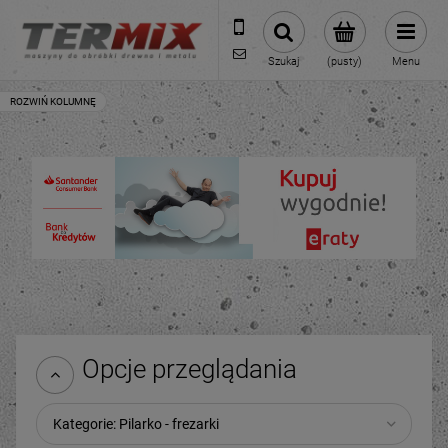
531-422-377
sklep@termixpily.pl
Szukaj
(pusty)
Menu
Opcje przeglądania
Kategorie: Pilarko - frezarki