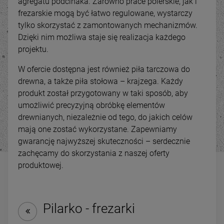
agregatu podcinaka. Zarówno prace polerskie, jak i
frezarskie mogą być łatwo regulowane, wystarczy
tylko skorzystać z zamontowanych mechanizmów.
Dzięki nim możliwa staje się realizacja każdego
projektu.
W ofercie dostępna jest również piła tarczowa do
drewna, a także piła stołowa – krajzega. Każdy
produkt został przygotowany w taki sposób, aby
umożliwić precyzyjną obróbkę elementów
drewnianych, niezależnie od tego, do jakich celów
mają one zostać wykorzystane. Zapewniamy
gwarancję najwyższej skuteczności – serdecznie
-
31
%
-
14
zachęcamy do skorzystania z naszej oferty
Strugarko grubościówka
Kombinowana szlifierka
produktowej.
TERMIX C2-310Q
taśmowa do rur i profili
MBS 100x2000
5 950,00 zł
6 899,00 zł
ena regularna:
Cena regularna:
8 590,00 zł
7 999,00 
Pilarko - frezarki
Najniższa cena:
4 999,00 zł
Najniższa cena:
7 999,00