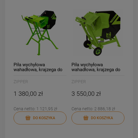
Piła wychyłowa
Piła wychyłowa
wahadłowa, krajzega do
wahadłowa, krajzega do
drewna Zipper ZI-
drewna Zipper ZI-
WP400TN
WP500TN
ZIPPER
ZIPPER
1 380,00 zł
3 550,00 zł
Cena netto:
1 121,95 zł
Cena netto:
2 886,18 zł
DO KOSZYKA
DO KOSZYKA