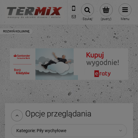
531-422-377
sklep@termixpily.pl
Szukaj
(pusty)
Menu
Opcje przeglądania
Kategorie: Piły wychyłowe