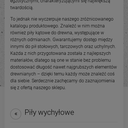
egzotycznymi, charakteryzującymi się największą
twardością.
To jednak nie wyczerpuje naszego zróżnicowanego
katalogu produktowego. Znaleźć w nim można
również piły kątowe do drewna, występujące w
różnych odmianach. Gwarantujemy dostęp między
innymi do pił stołowych, tarczowych oraz uchylnych.
Każda z nich przygotowana została z najlepszych
materiałów, dlatego są one w stanie bez problemu
dostosować długość nawet najgrubszych elementów
drewnianych – dzięki temu każdy może znaleźć coś
dla siebie. Serdecznie zachęcamy do zaznajomienia
-
21
%
-
31
się z ofertą naszego sklepu.
Odciąg do trocin wyciąg
Strugarko grubościówka
wiórów TERMIX FM300S /
TERMIX C2-310Q
3880 400V
1 899,00 zł
5 950,00 zł
Piły wychyłowe
ena regularna:
Cena regularna:
2 400,00 zł
8 590,00 
Najniższa cena:
2 400,00 zł
Najniższa cena:
4 999,00