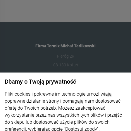
Firma Termix Michał Terlikowski
Pieróg 29
08-130 Kotuń
531-422-377
Dbamy o Twoją prywatność
sklep@termixpily.pl
Pliki cookies i pokrewne im technologie umożliwiają
poprawne działanie strony i pomagają nam dostosować
Informacje
ofertę do Twoich potrzeb. Możesz zaakceptować
wykorzystanie przez nas wszystkich tych plików i przejść
Płatność i dostawa
do sklepu lub dostosować użycie plików do swoich
Moje konto
preferencji, wybierając opcję "Dostosuj zgody".