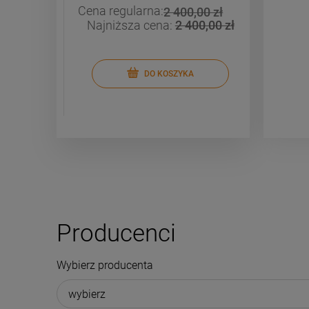
Cena regularna:
Cena re
00 zł
2 400,00 zł
9,00 zł
Najniższa cena:
2 400,00 zł
Najniż
DO KOSZYKA
Producenci
Wybierz producenta