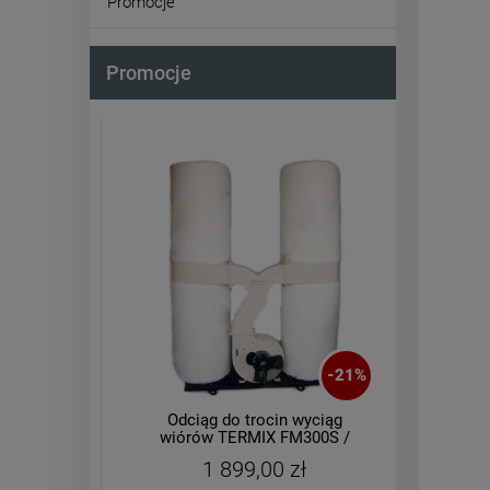
Promocje
Promocje
-
21
%
-
21
%
ciąg
Odciąg do trocin wyciąg
Kom
00 /
wiórów TERMIX FM300S /
taśmo
0)
3880 400V
1 899,00 zł