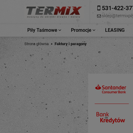
531-422-37
sklep@termixpily
Piły Taśmowe
Promocje
LEASING
Strona główna
Faktury i paragony