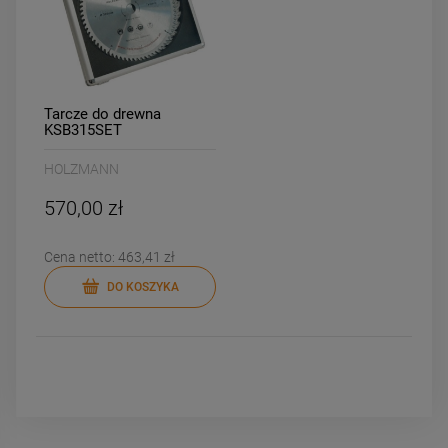
Tarcze do drewna
KSB315SET
HOLZMANN
570,00 zł
Cena netto:
463,41 zł
DO KOSZYKA