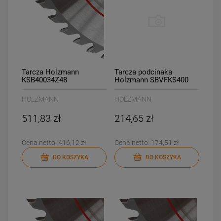
Tarcza Holzmann
Tarcza podcinaka
KSB40034Z48
Holzmann SBVFKS400
HOLZMANN
HOLZMANN
511,83 zł
214,65 zł
Cena netto:
416,12 zł
Cena netto:
174,51 zł
DO KOSZYKA
DO KOSZYKA