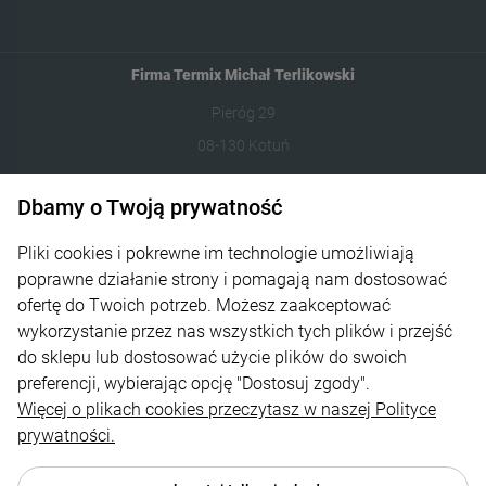
Firma Termix Michał Terlikowski
Pieróg 29
08-130 Kotuń
531-422-377
Dbamy o Twoją prywatność
sklep@termixpily.pl
Pliki cookies i pokrewne im technologie umożliwiają
poprawne działanie strony i pomagają nam dostosować
Informacje
ofertę do Twoich potrzeb. Możesz zaakceptować
wykorzystanie przez nas wszystkich tych plików i przejść
Płatność i dostawa
do sklepu lub dostosować użycie plików do swoich
Moje konto
preferencji, wybierając opcję "Dostosuj zgody".
Więcej o plikach cookies przeczytasz w naszej Polityce
O Firmie
prywatności.
Regulamin