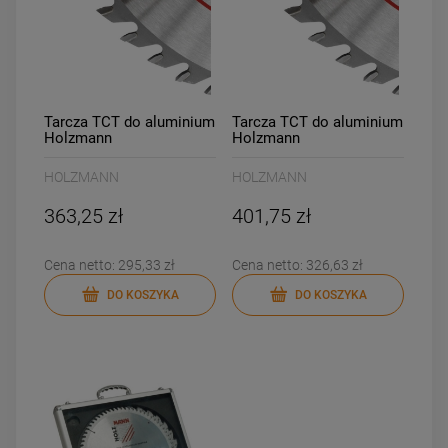
Tarcza TCT do aluminium
Tarcza TCT do aluminium
Holzmann
Holzmann
KSBA30532Z84
KSBA30532Z96
HOLZMANN
HOLZMANN
363,25 zł
401,75 zł
Cena netto:
295,33 zł
Cena netto:
326,63 zł
DO KOSZYKA
DO KOSZYKA