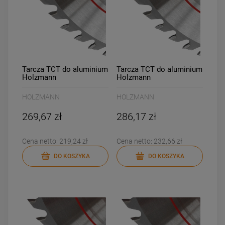
Tarcza TCT do aluminium
Tarcza TCT do aluminium
Holzmann
Holzmann
KSBA25030Z100
KSBA25030Z120
HOLZMANN
HOLZMANN
269,67 zł
286,17 zł
Cena netto:
219,24 zł
Cena netto:
232,66 zł
DO KOSZYKA
DO KOSZYKA