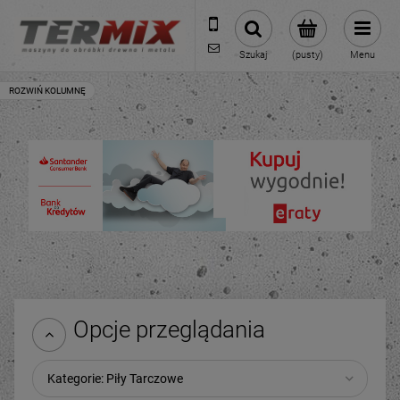
531-422-377
sklep@termixpily.pl
Szukaj
(pusty)
Menu
Opcje przeglądania
Kategorie: Piły Tarczowe