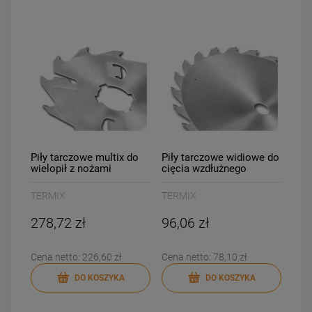
Piły tarczowe multix do
Piły tarczowe widiowe do
wielopił z nożami
cięcia wzdłużnego
zgarniającymi i
wyrzutnikiem wiórów
TERMIX
TERMIX
278,72 zł
96,06 zł
Cena netto:
226,60 zł
Cena netto:
78,10 zł
DO KOSZYKA
DO KOSZYKA