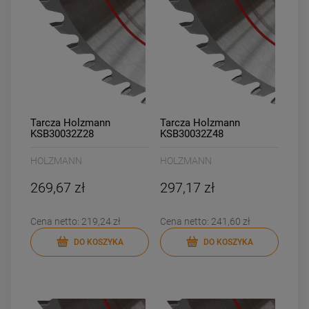
Tarcza Holzmann
Tarcza Holzmann
KSB30032Z28
KSB30032Z48
HOLZMANN
HOLZMANN
269,67 zł
297,17 zł
Cena netto:
219,24 zł
Cena netto:
241,60 zł
DO KOSZYKA
DO KOSZYKA