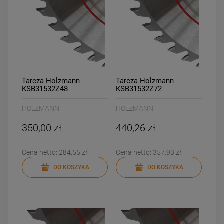
Tarcza Holzmann
Tarcza Holzmann
KSB31532Z48
KSB31532Z72
HOLZMANN
HOLZMANN
350,00 zł
440,26 zł
Cena netto:
284,55 zł
Cena netto:
357,93 zł
DO KOSZYKA
DO KOSZYKA