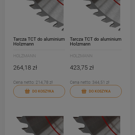
Tarcza TCT do aluminium
Tarcza TCT do aluminium
Holzmann
Holzmann
KSBA25030Z80
KSBA30532Z120
HOLZMANN
HOLZMANN
264,18 zł
423,75 zł
Cena netto:
214,78 zł
Cena netto:
344,51 zł
DO KOSZYKA
DO KOSZYKA