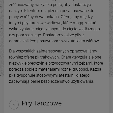
zróżnicowany, wszystko po to, aby dostarczyć
naszym Klientom urządzenia przystosowane do
pracy w różnych warunkach. Oferujemy między
innymi piły tarczowe widiowe, które mogą zostać
wykorzystane między innymi do cięcia wzdłużnego
czy poprzecznego. Posiadamy także piły z
ogranicznikiem posuwu oraz wyrzutnikiem wiórów.
Dla wszystkich zainteresowanych opracowaliśmy
również ofertę pił trakowych. Charakteryzują się one
niezwykle precyzyjnie przygotowanymi zębami, które
poradzą sobie z materiałami różnej grubości. Każda
-
14
%
-
21
piła dysponuje stosownymi atestami, dlatego
zapewniają pełne bezpieczeństwo użytkowania.
Kombinowana szlifierka
Odciąg do trocin wyciąg
taśmowa do rur i profili
wiórów TERMIX FM300 /
MBS 100x2000
2480 400V (FM 300)
6 899,00 zł
1 499,00 zł
Piły Tarczowe
ena regularna:
Cena regularna:
7 999,00 zł
1 899,00 
Najniższa cena:
7 999,00 zł
Najniższa cena:
1 599,00