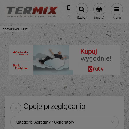
531-422-377
sklep@termixpily.pl
Szukaj
(pusty)
Menu
Opcje przeglądania
Kategorie: Agregaty / Generatory