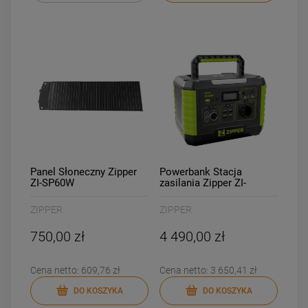
Panel Słoneczny Zipper
Powerbank Stacja
ZI-SP60W
zasilania Zipper ZI-
PS1000
ZIPPER
ZIPPER
750,00 zł
4 490,00 zł
Cena netto:
609,76 zł
Cena netto:
3 650,41 zł
DO KOSZYKA
DO KOSZYKA