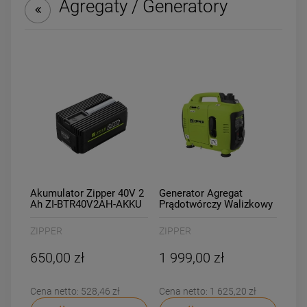
Agregaty / Generatory
DO KOSZYKA
DO KOSZYKA
Akumulator Zipper 40V 2
Generator Agregat
Ah ZI-BTR40V2AH-AKKU
Prądotwórczy Walizkowy
Inwertorowy Zipper ZI-
STE1000INV
ZIPPER
ZIPPER
650,00 zł
1 999,00 zł
Cena netto:
528,46 zł
Cena netto:
1 625,20 zł