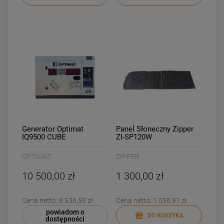
Generator Optimat
Panel Słoneczny Zipper
IQ9500 CUBE
ZI-SP120W
OPTIMAT
ZIPPER
10 500,00 zł
1 300,00 zł
Cena netto:
8 536,59 zł
Cena netto:
1 056,91 zł
powiadom o
DO KOSZYKA
dostępności