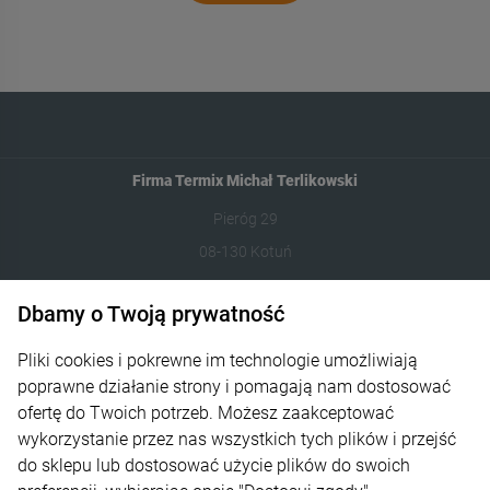
Firma Termix Michał Terlikowski
Pieróg 29
08-130 Kotuń
531-422-377
Dbamy o Twoją prywatność
sklep@termixpily.pl
Pliki cookies i pokrewne im technologie umożliwiają
poprawne działanie strony i pomagają nam dostosować
Informacje
ofertę do Twoich potrzeb. Możesz zaakceptować
wykorzystanie przez nas wszystkich tych plików i przejść
Płatność i dostawa
do sklepu lub dostosować użycie plików do swoich
Moje konto