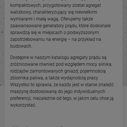
kompaktowych, przygotowany został agregat
walizkowy, charakteryzujący się niewielkimi
wymiarami i małą wagą. Oferujemy także
zaawansowane generatory prądu, które doskonale
sprawdzą się w miejscach o podwyższonym
zapotrzebowaniu na energię – na przykład na
budowach.
Dostępne w naszym katalogu agregaty prądu są
zróżnicowane również pod względem mocy silnika,
rodzajów zamontowanych gniazd, pojemnością
zbiornika paliwa, a także wydajnością pracy.
-
31
%
-
14
Wszystko to sprawia, że każdy jest w stanie znaleźć
maszynę dostosowaną do jego indywidualnych
Strugarko grubościówka
Kombinowana szlifierka
TERMIX C2-310Q
taśmowa do rur i profili
preferencji, niezależnie od tego, w jakim celu chce ją
MBS 100x2000
5 950,00 zł
6 899,00 zł
wykorzystać.
ena regularna:
Cena regularna:
8 590,00 zł
7 999,00 
Najniższa cena:
4 999,00 zł
Najniższa cena:
7 999,00