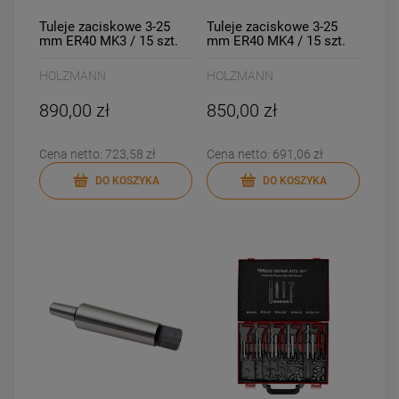
Tuleje zaciskowe 3-25
Tuleje zaciskowe 3-25
mm ER40 MK3 / 15 szt.
mm ER40 MK4 / 15 szt.
Holzmann SZSMK3ER40
Holzmann SZSMK4ER40
HOLZMANN
HOLZMANN
890,00 zł
850,00 zł
Cena netto:
723,58 zł
Cena netto:
691,06 zł
DO KOSZYKA
DO KOSZYKA