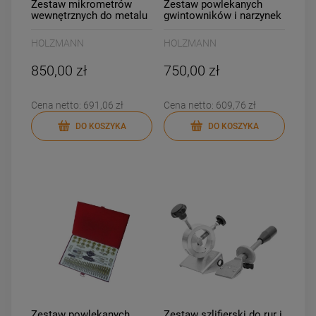
Zestaw mikrometrów
Zestaw powlekanych
wewnętrznych do metalu
gwintowników i narzynek
Holzmann IMS4
do metalu Holzmann
GBM110TIN
HOLZMANN
HOLZMANN
850,00 zł
750,00 zł
Cena netto:
691,06 zł
Cena netto:
609,76 zł
DO KOSZYKA
DO KOSZYKA
Zestaw powlekanych
Zestaw szlifierski do rur i