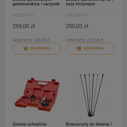
gwintowników i narzynek
noży Holzmann
do metalu Holzmann
NTS200HS2
GBM58TIN
HOLZMANN
HOLZMANN
299,00 zł
250,03 zł
Cena netto:
243,09 zł
Cena netto:
203,28 zł
DO KOSZYKA
DO KOSZYKA
Zestaw uchwytów
Brzeszczoty do drewna /