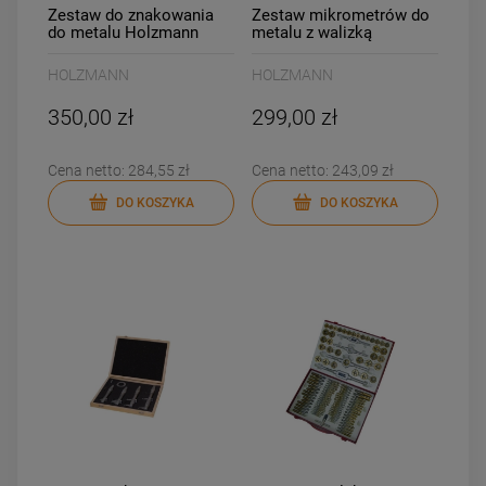
Zestaw do znakowania
Zestaw mikrometrów do
do metalu Holzmann
metalu z walizką
ASM7TLG
Holzmann BMS4
HOLZMANN
HOLZMANN
350,00 zł
299,00 zł
Cena netto:
284,55 zł
Cena netto:
243,09 zł
DO KOSZYKA
DO KOSZYKA