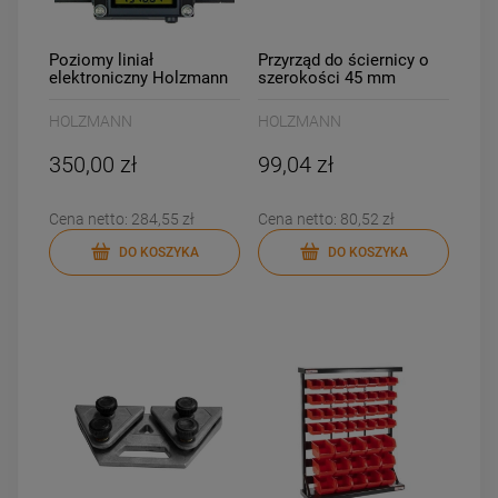
DO KOSZYKA
DO KOSZYKA
Poziomy liniał
Przyrząd do ściernicy o
elektroniczny Holzmann
szerokości 45 mm
DML3000
Holzmann TDSSA45
HOLZMANN
HOLZMANN
350,00 zł
99,04 zł
Cena netto:
284,55 zł
Cena netto:
80,52 zł
DO KOSZYKA
DO KOSZYKA