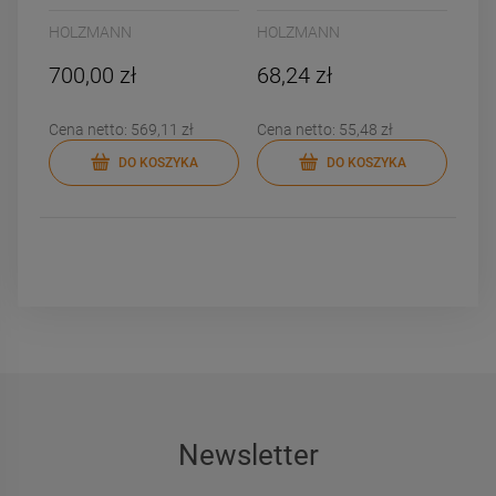
DF1200ADV
HOLZMANN
HOLZMANN
700,00 zł
68,24 zł
Cena netto:
569,11 zł
Cena netto:
55,48 zł
DO KOSZYKA
DO KOSZYKA
Newsletter