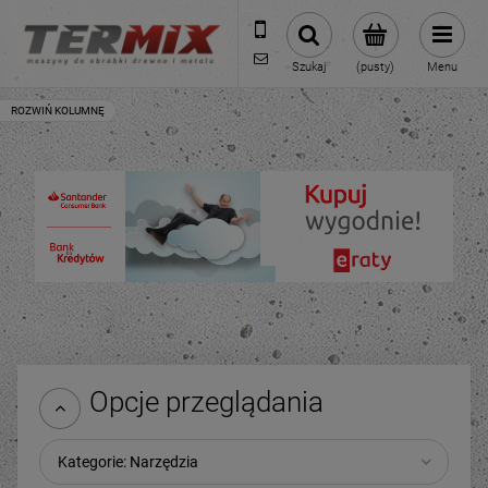
531-422-377
sklep@termixpily.pl
Szukaj
(pusty)
Menu
Opcje przeglądania
Kategorie: Narzędzia