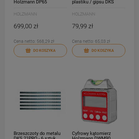
Holzmann DP65
plastiku / gipsu DKS
21PRO - 6 sztuk
HOLZMANN
HOLZMANN
699,00 zł
79,99 zł
Cena netto:
568,29 zł
Cena netto:
65,03 zł
DO KOSZYKA
DO KOSZYKA
Brzeszczoty do metalu
Cyfrowy kątomierz
DKS 21PRO - 6 sztuk
Holzmann DWM90