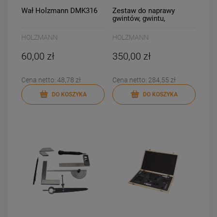
Wał Holzmann DMK316
Zestaw do naprawy
gwintów, gwintu,
gwintowników Holzmann
GRSM5-12
HOLZMANN
HOLZMANN
60,00 zł
350,00 zł
Cena netto:
48,78 zł
Cena netto:
284,55 zł
DO KOSZYKA
DO KOSZYKA