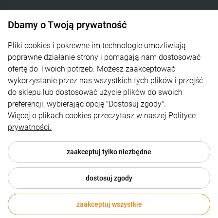
531-422-377
Dbamy o Twoją prywatność
sklep@termixpily.pl
Pliki cookies i pokrewne im technologie umożliwiają
poprawne działanie strony i pomagają nam dostosować
Informacje
ofertę do Twoich potrzeb. Możesz zaakceptować
wykorzystanie przez nas wszystkich tych plików i przejść
Płatność i dostawa
do sklepu lub dostosować użycie plików do swoich
Moje konto
preferencji, wybierając opcję "Dostosuj zgody".
Więcej o plikach cookies przeczytasz w naszej Polityce
O Firmie
prywatności.
Regulamin
zaakceptuj tylko niezbędne
dostosuj zgody
© 2026 sklep.termixpily.pl . Wszelkie prawa zastrzeżone.
zaakceptuj wszystkie
Styl graficzny ShopGadget.pl
Sklep internetowy Shoper.pl