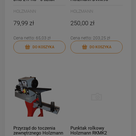
HOLZMANN
HOLZMANN
79,99 zł
250,00 zł
Cena netto:
65,03 zł
Cena netto:
203,25 zł
DO KOSZYKA
DO KOSZYKA
Przyrząd do toczenia
Punktak rolkowy
zewnętrznego Holzmann
Holzmann RKMK2