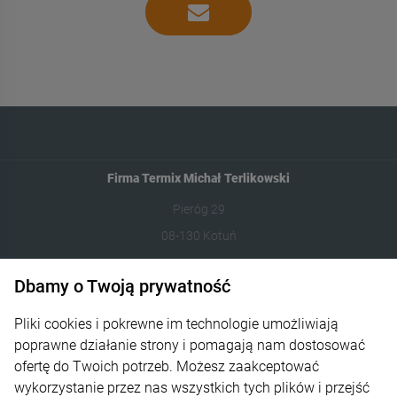
Firma Termix Michał Terlikowski
Pieróg 29
08-130 Kotuń
531-422-377
Dbamy o Twoją prywatność
sklep@termixpily.pl
Pliki cookies i pokrewne im technologie umożliwiają
poprawne działanie strony i pomagają nam dostosować
Informacje
ofertę do Twoich potrzeb. Możesz zaakceptować
wykorzystanie przez nas wszystkich tych plików i przejść
Płatność i dostawa