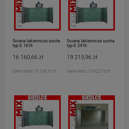
DO KOSZYKA
DO KOSZYKA
Ściana lakiernicza sucha
Ściana lakiernicza sucha
typ E 1616
typ E 2416
16 160,66 zł
19 215,96 zł
Cena netto:
13 138,75 zł
Cena netto:
15 622,73 zł