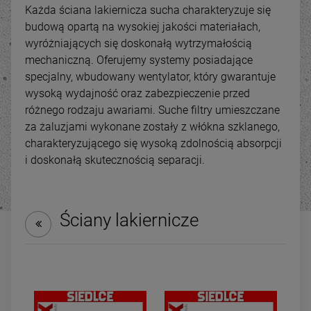
Każda ściana lakiernicza sucha charakteryzuje się
budową opartą na wysokiej jakości materiałach,
wyróżniających się doskonałą wytrzymałością
mechaniczną. Oferujemy systemy posiadające
specjalny, wbudowany wentylator, który gwarantuje
wysoką wydajność oraz zabezpieczenie przed
różnego rodzaju awariami. Suche filtry umieszczane
za żaluzjami wykonane zostały z włókna szklanego,
charakteryzującego się wysoką zdolnością absorpcji
i doskonałą skutecznością separacji.
-
31
%
-
21
Ściany lakiernicze
Strugarko grubościówka
Odciąg do trocin wyciąg
TERMIX C2-310Q
wiórów TERMIX FM300 /
2480 400V (FM 300)
5 950,00 zł
1 499,00 zł
ena regularna:
Cena regularna:
8 590,00 zł
1 899,00 
Najniższa cena:
4 999,00 zł
Najniższa cena:
1 599,00