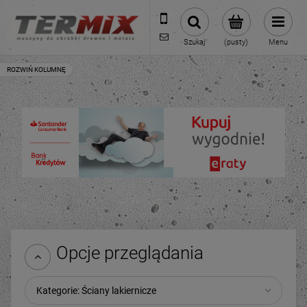
531-422-377
sklep@termixpily.pl
Szukaj
(pusty)
Menu
Opcje przeglądania
Kategorie: Ściany lakiernicze