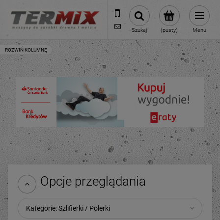
531-422-377
sklep@termixpily.pl
Szukaj
(pusty)
Menu
Opcje przeglądania
Kategorie: Szlifierki / Polerki