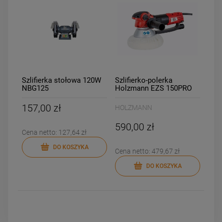
Szlifierka stołowa 120W
Szlifierko-polerka
NBG125
Holzmann EZS 150PRO
157,00 zł
HOLZMANN
590,00 zł
Cena netto:
127,64 zł
DO KOSZYKA
Cena netto:
479,67 zł
DO KOSZYKA