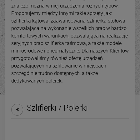
znaleźć można w niej urządzenia różnych typów.
Proponujemy między innymi takie sprzęty jak:
szlifierka kątowa, zaawansowana szlifierka stołowa
pozwalająca na wykonanie wszelkich prac w bardzo
komfortowych warunkach, pozwalająca na realizację
seryjnych prac szlifierka taśmowa, a także modele
mimośrodowe i pneumatyczne. Dla naszych Klientów
przygotowaliśmy również ofertę urządzeń
pozwalających na szlifowanie w miejscach
szczególnie trudno dostępnych, a także
dedykowanych polerek.
-
14
%
-
21
Kombinowana szlifierka
Odciąg do trocin wyciąg
Szlifierki / Polerki
taśmowa do rur i profili
wiórów TERMIX FM300S /
MBS 100x2000
3880 400V
6 899,00 zł
1 899,00 zł
ena regularna:
Cena regularna:
7 999,00 zł
2 400,00 
Najniższa cena:
7 999,00 zł
Najniższa cena:
2 400,00