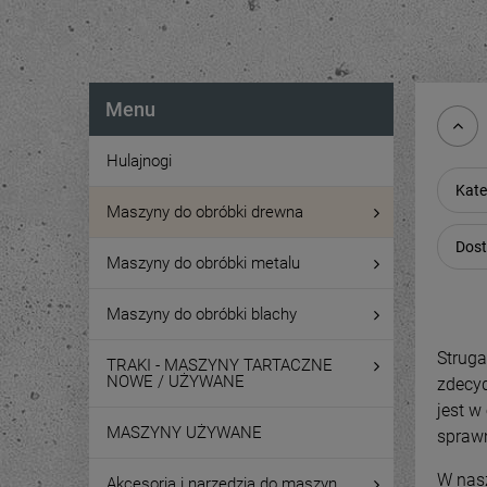
Menu
Hulajnogi
Kate
Maszyny do obróbki drewna
Dost
Maszyny do obróbki metalu
Maszyny do obróbki blachy
Struga
TRAKI - MASZYNY TARTACZNE
NOWE / UŻYWANE
zdecyd
jest w
MASZYNY UŻYWANE
sprawn
W nasz
Akcesoria i narzędzia do maszyn