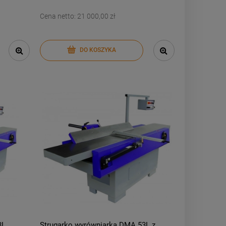
Cena netto:
21 000,00 zł
DO KOSZYKA
3L
Strugarko wyrówniarka DMA 53L z