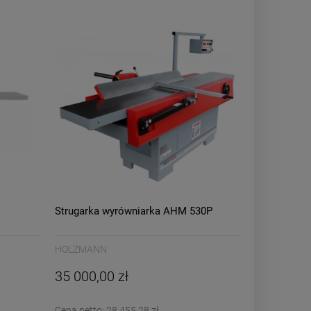
Strugarka wyrówniarka AHM 530P
HOLZMANN
35 000,00 zł
Cena netto:
28 455,28 zł