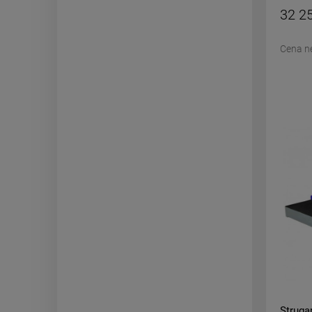
32 25
Cena n
Struga