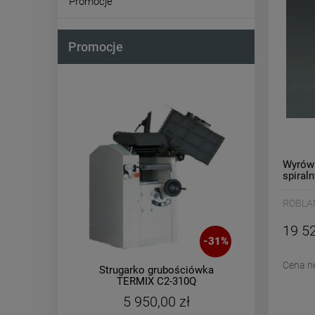
Promocje
Promocje
Wyrówn
spira
ROBLA
19 52
-
21
%
-
31
%
Cena n
ciąg
Strugarko grubościówka
Kom
00 /
TERMIX C2-310Q
taśmo
0)
5 950,00 zł