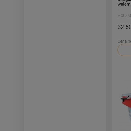
wałem 
HOLZ
32 50
Cena n