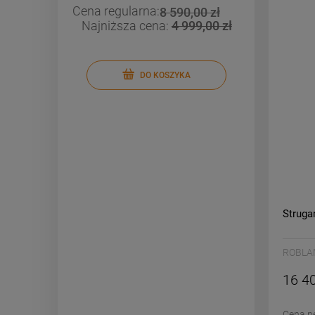
Cena regularna:
Cena re
00 zł
8 590,00 zł
9,00 zł
Najniższa cena:
4 999,00 zł
Najniż
DO KOSZYKA
Struga
ROBLA
16 40
Cena n