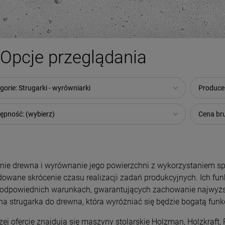
Opcje przeglądania
gorie: Strugarki - wyrówniarki
Producen
ępność: (wybierz)
Cena bru
nie drewna i wyrównanie jego powierzchni z wykorzystaniem s
owane skrócenie czasu realizacji zadań produkcyjnych. Ich fu
 odpowiednich warunkach, gwarantujących zachowanie najwyższe
a strugarka do drewna, która wyróżniać się będzie bogatą funk
ej ofercie znajdują się maszyny stolarskie Holzman, Holzkraft,