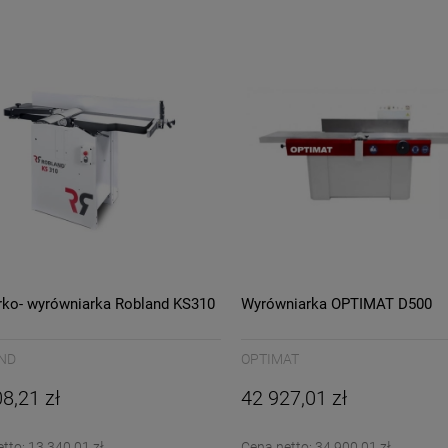
gularna:
Cena regularna:
7 999,00 zł
2 400,00 zł
sza cena:
7 999,00 zł
Najniższa cena:
2 400,00 zł
DO KOSZYKA
DO KOSZYKA
rko- wyrówniarka Robland KS310
Wyrówniarka OPTIMAT D500
ND
OPTIMAT
8,21 zł
42 927,01 zł
etto:
13 340,01 zł
Cena netto:
34 900,01 zł