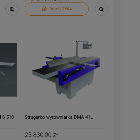
DO KOSZYKA
d S 510
Strugarko wyrówniarka DMA 41L
25 830,00 zł