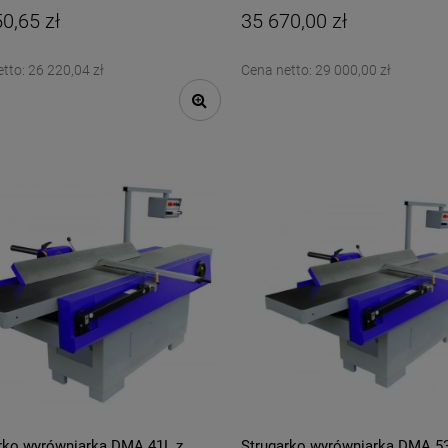
0,65 zł
35 670,00 zł
etto:
26 220,04 zł
Cena netto:
29 000,00 zł
rko wyrówniarka DMA 41L z
Strugarko wyrówniarka DMA 5