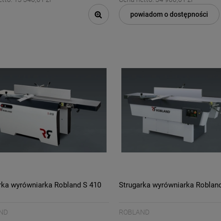
powiadom o dostępności
rka wyrówniarka Robland S 410
Strugarka wyrówniarka Roblan
ND
ROBLAND