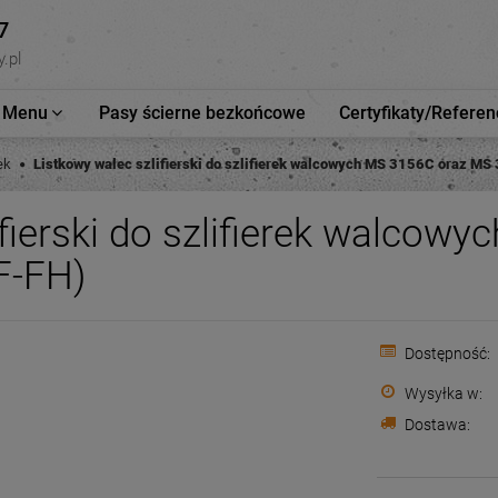
7
.pl
Menu
Pasy ścierne bezkońcowe
Certyfikaty/Referen
ek
Listkowy walec szlifierski do szlifierek walcowych MS 3156C oraz 
ifierski do szlifierek walco
F-FH)
Dostępność:
Wysyłka w:
Dostawa: