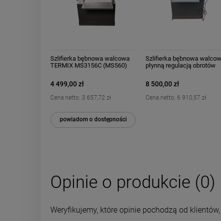
Szlifierka bębnowa walcowa
Szlifierka bębnowa walcow
TERMIX MS3156C (MS560)
płynną regulacją obrotów
560mm 1,5kW 230V - MS
TERMIX MS3156VF 560m
3156C
1,5kW 230V - MS 3156VF
4 499,00 zł
8 500,00 zł
Cena netto:
3 657,72 zł
Cena netto:
6 910,57 zł
powiadom o dostępności
Opinie o produkcie (0)
Weryfikujemy, które opinie pochodzą od klientów