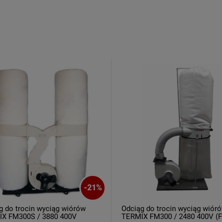
-
21
%
g do trocin wyciąg wiórów
Odciąg do trocin wyciąg wiór
X FM300S / 3880 400V
TERMIX FM300 / 2480 400V (