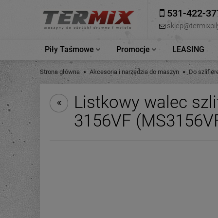
531-422-37
sklep@termixpily
Piły Taśmowe
Promocje
LEASING
Strona główna
Akcesoria i narzędzia do maszyn
Do szlifier
Listkowy walec szl
3156VF (MS3156V