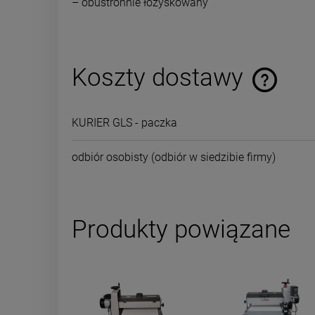
– obustronnie łożyskowany
Koszty dostawy
Cena nie za
KURIER GLS - paczka
płatności
odbiór osobisty
(odbiór w siedzibie firmy)
Produkty powiązane