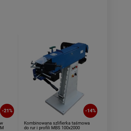
-
21
%
-
14
%
ów
Kombinowana szlifierka taśmowa
FM
do rur i profili MBS 100x2000