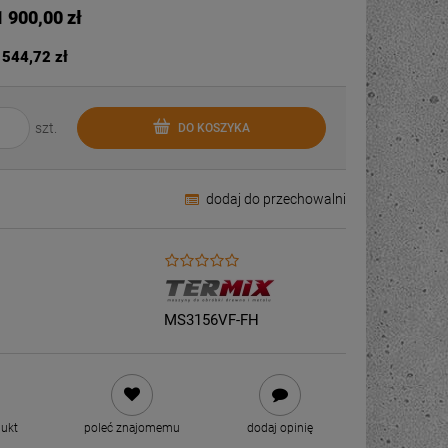
1 900,00 zł
 544,72 zł
szt.
DO KOSZYKA
dodaj do przechowalni
MS3156VF-FH
dukt
poleć znajomemu
dodaj opinię