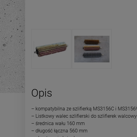
Opis
– kompatybilna ze szlifierką MS3156C i MS3156
– Listkowy walec szlifierski do szlifierek wal
– średnica wału 160 mm
– długość łączna 560 mm