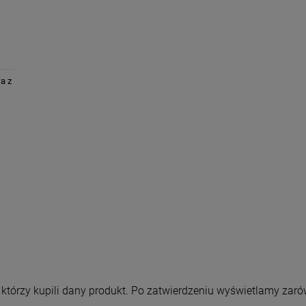
a z
m
, którzy kupili dany produkt. Po zatwierdzeniu wyświetlamy zaró