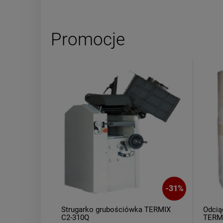
Promocje
-
31
%
Strugarko grubościówka TERMIX
Odcią
C2-310Q
TERMI