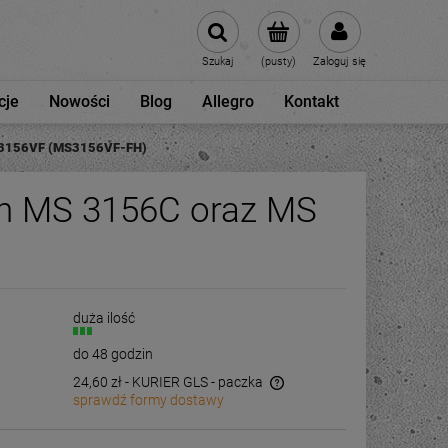
Szukaj
(pusty)
Zaloguj się
cje
Nowości
Blog
Allegro
Kontakt
MS 3156VF (MS3156VF-FH)
wych MS 3156C oraz MS
duża ilość
do 48 godzin
24,60 zł
- KURIER GLS - paczka
sprawdź formy dostawy
Cena nie zawiera ewentualnych kosztów
płatności